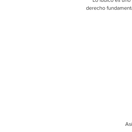
Lo lúdico es uno
derecho fundamental
As