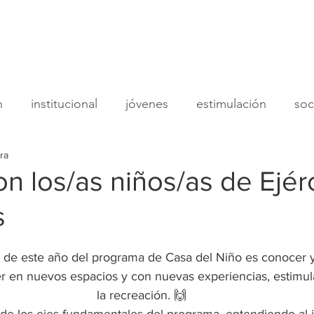
Nosotros
Programas
Sumat
n
institucional
jóvenes
estimulación
soc
ra
donantes
institucional
equipo social
adoles
on los/as niños/as de Ejér
s
amentos
juegoteca
psicología
economía so
 de este año del programa de Casa del Niño es conocer y
r en nuevos espacios y con nuevas experiencias, estimul
la recreación. 🙌 