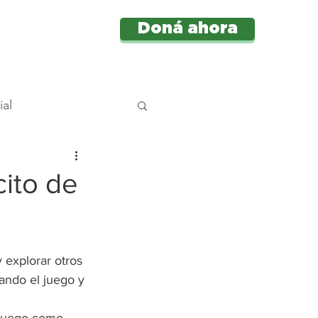
Doná ahora
e
Más
ial
centes
cito de
cial
 explorar otros 
ando el juego y 