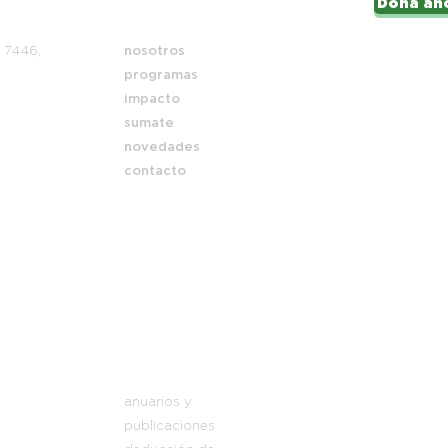
Doná ah
Mapa del sitio
i 7446,
nosotros
programas
impacto
sumate
novedades
contacto
anuarios y
publicaciones