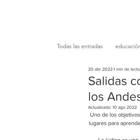
Todas las entradas
educació
20 abr 2022
1 min de lectu
desarrollo de recursos
Salidas c
los Ande
desarrollo infantil
camp
Actualizado:
10 ago 2022
Uno de los objetivos
lugares para aprende