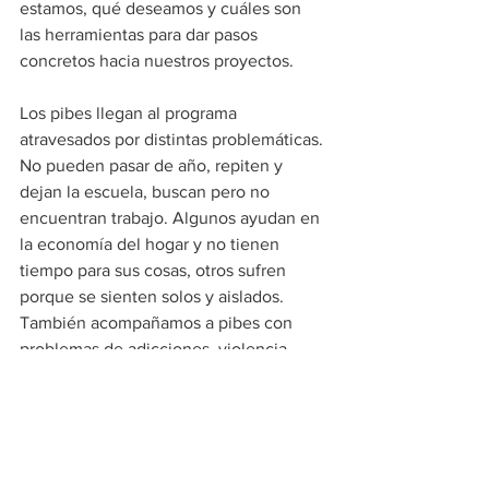
estamos, qué deseamos y cuáles son 
las herramientas para dar pasos 
concretos hacia nuestros proyectos.
Los pibes llegan al programa 
atravesados por distintas problemáticas. 
No pueden pasar de año, repiten y 
dejan la escuela, buscan pero no 
encuentran trabajo. Algunos ayudan en 
la economía del hogar y no tienen 
tiempo para sus cosas, otros sufren 
porque se sienten solos y aislados. 
También acompañamos a pibes con 
problemas de adicciones, violencia 
(doméstica e institucional) y falta de 
horizonte. En el COVI brindamos 
capacitaciones, herramientas y 
experiencias para que puedan 
fortalecer el auto-estima, la 