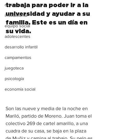
donantes
trabaja para poder ir a la 
universidad y ayudar a su 
institucional
familia. Este es un día en 
equipo social
su vida.
adolescentes
desarrollo infantil
campamentos
juegoteca
psicología
economía social
Son las nueve y media de la noche en 
Mariló, partido de Moreno. Juan toma el 
colectivo 269 de cartel amarillo, a una 
cuadra de su casa, se baja en la plaza 
de Muñiz y camina al trabajo. Su pelo es 