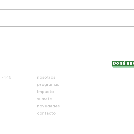
Proyecto Intensas | Cosmética
Natural
Doná ah
Mapa del sitio
i 7446,
nosotros
programas
impacto
sumate
novedades
contacto