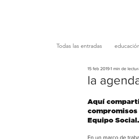
Todas las entradas
educació
15 feb 2019
1 min de lectur
desarrollo de recursos
la agenda
desarrollo infantil
camp
Aquí comparti
compromisos d
Equipo Social.
En un marco de trabaj