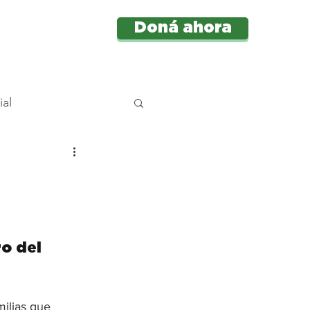
Doná ahora
e
Más
ial
centes
cial
 
o del 
milias que 