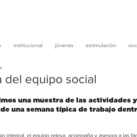
Nosotros
Programas
Sumat
n
institucional
jóvenes
estimulación
soc
a
donantes
institucional
equipo social
adoles
 del equipo social
amentos
juegoteca
psicología
economía so
mos una muestra de las actividades y
e una semana típica de trabajo dentr
  
o integral, el equipo releva, acompaña y asesora a las fa