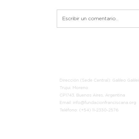
Equipo Social
Escribir un comentario...
Información
Dirección (Sede Central): Galileo Galile
Trujui, Moreno
CP1743, Buenos Aires, Argentina
Email: info@fundacionfranciscana.org
Teléfono: (+54) 11-2330-2576