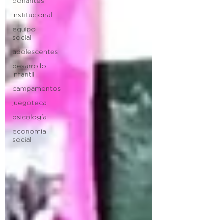
donantes
institucional
equipo
social
adolescentes
desarrollo
infantil
campamentos
juegoteca
psicología
economía
social