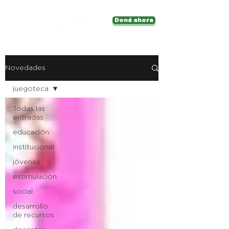
Doná ahora
Novedades
juegoteca
Todas las
entradas
educación
institucional
jóvenes
estimulación
social
desarrollo
de recursos