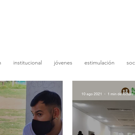
Nosotros
Programas
Sumat
n
institucional
jóvenes
estimulación
soc
donantes
institucional
equipo social
adoles
10 ago 2021
1 min de lectura
amentos
juegoteca
psicología
economía so