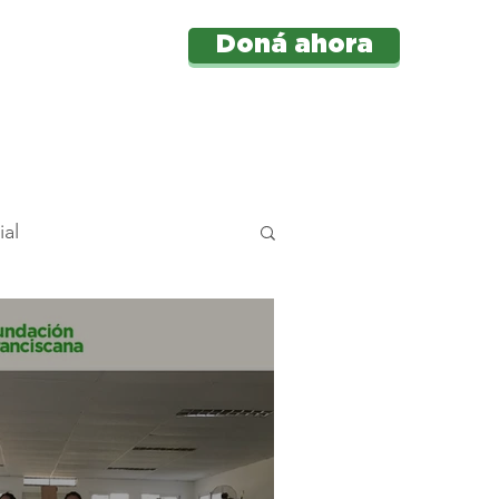
Doná ahora
e
Más
ial
centes
cial