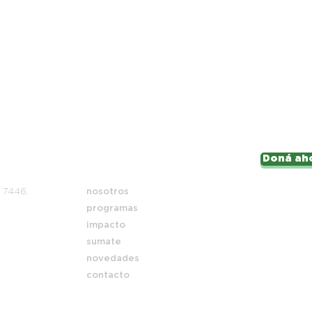
Doná ah
Mapa del sitio
i 7446,
nosotros
programas
impacto
sumate
novedades
contacto