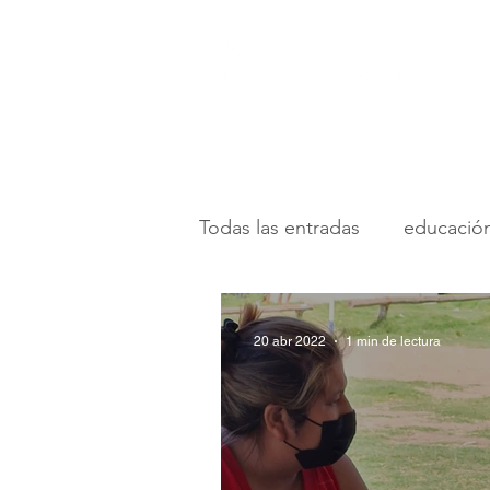
Todas las entradas
educació
desarrollo de recursos
20 abr 2022
1 min de lectura
desarrollo infantil
camp