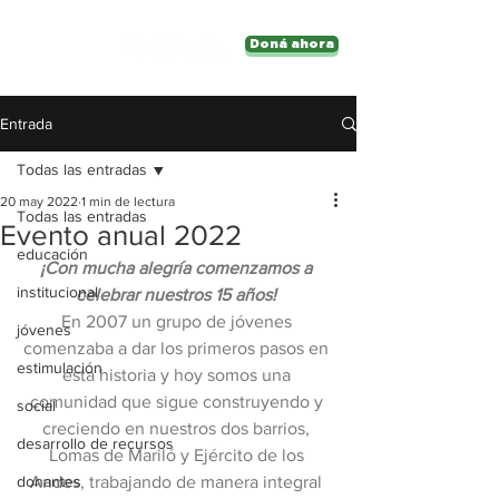
Doná ahora
Entrada
Todas las entradas
20 may 2022
1 min de lectura
Todas las entradas
Evento anual 2022
educación
¡Con mucha alegría comenzamos a 
institucional
celebrar nuestros 15 años! 
En 2007 un grupo de jóvenes 
jóvenes
comenzaba a dar los primeros pasos en 
estimulación
esta historia y hoy somos una 
comunidad que sigue construyendo y 
social
creciendo en nuestros dos barrios, 
desarrollo de recursos
Lomas de Mariló y Ejército de los 
donantes
Andes, trabajando de manera integral 