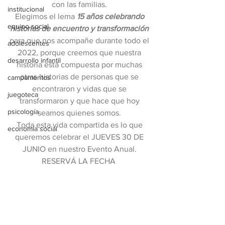
con las familias. 
institucional
Elegimos el lema 
15 años celebrando 
equipo social
historias de encuentro y transformación
para que nos acompañe durante todo el 
adolescentes
2022, porque creemos que nuestra 
desarrollo infantil
historia está compuesta por muchas 
otras historias de personas que se 
campamentos
encontraron y vidas que se 
juegoteca
transformaron y que hace que hoy 
psicología
seamos quienes somos. 
Toda esta vida compartida es lo que 
economía social
queremos celebrar el JUEVES 30 DE 
JUNIO en nuestro Evento Anual. 
RESERVÁ LA FECHA  