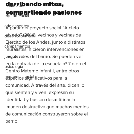
derribando mitos, 
institucional
compartiendo pasiones
equipo social
adolescentes
A partir del proyecto social “A cielo 
abierto” (2014), vecinos y vecinas de 
desarrollo infantil
Ejército de los Andes, junto a distintos 
campamentos
muralistas, hicieron intervenciones en 
juegoteca
las paredes del barrio. Se pueden ver 
en la entrada de la escuela nº 7 o en el 
psicología
Centro Materno Infantil, entre otros 
economía social
espacios significativos para la 
comunidad. A través del arte, dicen lo 
que sienten y viven, expresan su 
identidad y buscan desmitificar la 
imagen destructiva que muchos medios 
de comunicación construyeron sobre el 
barrio.