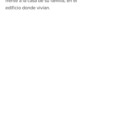
frente a la casa de su familia, en el 
edificio donde vivían.