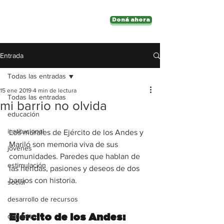
Doná ahora
Entrada
Todas las entradas
15 ene 2019
4 min de lectura
Todas las entradas
mi barrio no olvida
educación
institucional
Los murales de Ejército de los Andes y 
Mariló son memoria viva de sus 
jóvenes
comunidades. Paredes que hablan de 
estimulación
las heridas, pasiones y deseos de dos 
barrios con historia. 
social
desarrollo de recursos
donantes
Ejército de los Andes: 