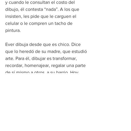
y cuando le consultan el costo del 
dibujo, él contesta “nada”. A los que 
insisten, les pide que le carguen el 
celular o le compren un tacho de 
pintura.
Ever dibuja desde que es chico. Dice 
que lo heredó de su madre, que estudió 
arte. Para él, dibujar es transformar, 
recordar, homenajear, regalar una parte 
de sí mismo a otros, a su barrio. Hoy, 
también dibuja a los que admira, a 
famosos que lo inspiran. Dibujó a Ulises 
Bueno, Dalila, la Mona Jiménez, entre 
muchos otros. Con retrato en mano, 
Ever se acerca a la puerta de los 
boliches y estadios donde se presentan 
y les pide un minuto. A cada uno le 
regala su retrato y lo único que pide a 